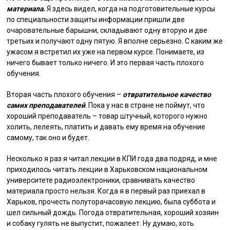
материала.
Я здесь видел, когда на подготовительные курсы
по специальности защиты информации пришли две
очаровательные барышни, складывают одну вторую и две
третьих и получают одну пятую. Я вполне серьезно. С каким же
ужасом я встретил их уже на первом курсе. Понимаете, из
ничего бывает только ничего. И это первая часть плохого
обучения.
Вторая часть плохого обучения –
отвратительное качество
самих преподавателей
. Пока у нас в стране не поймут, что
хороший преподаватель – товар штучный, которого нужно
холить, лелеять, платить и давать ему время на обучение
самому, так оно и будет.
Несколько я раз я читал лекции в КПИ года два подряд, и мне
приходилось читать лекции в Харьковском национальном
университете радиоэлектроники, сравнивать качество
материала просто нельзя. Когда я в первый раз приехал в
Харьков, прочесть полуторачасовую лекцию, была суббота и
шел сильный дождь. Погода отвратительная, хороший хозяин
и собаку гулять не выпустит, пожалеет. Ну думаю, хоть