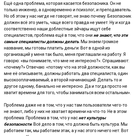
Ещё одна проблема, которая касается безопасника. Он не
только инженер, а одновременно и психолог, и преподаватель.
Но об этом у нас нигде не говорят, не знаю почему. Безопасник
должен всё это уметь, чаще всего правда не умеет. Ну и когда
соответственно наши доблестные эйчары ищут себе
специалистов, проблема ещё в том, что они
не знают, что эти
самые специалисты должны делать
. Мы знаем громкое
название, мы готовы платить деньги. Вот в одной из
организаций у меня так было, меня приглашали на работу. Я
говорю: «вы понимаете, что мне не интересно?». Спрашивают:
«почему?» Отвечаю: «потому что на этой должности, как вы
мне её описываете, должны работать два специалиста, один
высокооплачиваемый, а второй начинающий. Делать то и
другое одному, банально не интересно. Да и тогда просто не
хватит времени для того, чтобы заниматься всем остальным».
Проблема даже не в том, что у нас там пользователи чего-то
не знают, либо у них не хватает времени на что-то. Не в этом
проблема. Проблема в том, что у нас
нет культуры
безопасности
. Всё дело в том, что должна быть культура. Мы
работаем так, мы работаем этак, а у нас этого ничего нет. Вот