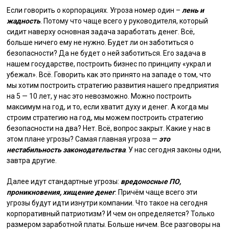
Если говорить о корпорациях. Угроза номер один –
лень и
жадность
. Потому что чаще всего у руководителя, который
сидит наверху основная задача заработать денег. Всё,
больше ничего ему не нужно. Будет ли он заботиться о
безопасности? Да не будет о ней заботиться. Его задача в
нашем государстве, построить бизнес по принципу «украл и
убежал». Всё. Говорить как это принято на западе о том, что
мы хотим построить стратегию развития нашего предприятия
на 5 — 10 лет, у нас это невозможно. Можно построить
максимум на год, и то, если хватит духу и денег. А когда мы
строим стратегию на год, мы можем построить стратегию
безопасности на два? Нет. Всё, вопрос закрыт. Какие у нас в
этом плане угрозы? Самая главная угроза —
это
нестабильность законодательства
. У нас сегодня законы одни,
завтра другие.
Далее идут стандартные угрозы:
вредоносные ПО,
проникновения, хищение денег
. Причём чаще всего эти
угрозы будут идти изнутри компании. Что такое на сегодня
корпоративный патриотизм? И чем он определяется? Только
размером заработной платы. Больше ничем. Все разговоры на