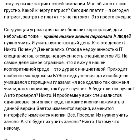
тему ну вы же патриот своей компании. Мне обычно от них
грустно. Какой к черту патриот? Сегодня платят – я сегодня
патриот, завтра не платят – я не патриот. Это просто смешно.
Следующая угроза для наших больших корпораций, да и
небольших тоже –
крайне низкие знания персонала
. А людей
нужно учить. И учить нужно каждый день. Кто это делает?
Никто. Почему? Денег жалко. Отсюда недоученностью IT
специалистов, отсюда недоученность специалистов ИБ. На
самом деле самое страшное, что я вижу в нашей
корпоративной среде – это дурак с инициативой. Приходит
особенно молодёжь из ВУЗов недоученная, да и вообще не
учившаяся с горящими глазами: «я все сделаю так как меня
учили, как я понимаю, так будет лучше». А будет ли так лучше?
А кто проверял? Никто. И проблемы у всех специалистов
одинаковые, они знают куда, на какие кнопки нажимать в
данной версии. Завтра изменится версия, изменится
интерфейс, изменятся кнопки. Всё. Просели. Их нужно учить
заново. А кто будет их учить заново? Никто. Потому что
некому.