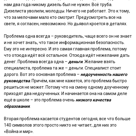
нам два года никому дизель был не нужен. Всё труба.
Дизелиста уволили, молодцы. Ничего не работает. Это к тому,
что за мелочами мало кто смотрит. Предусмотреть все на
свете, я согласен, невозможно. Но дьявол кроется в деталях.
Проблема одна всегда – руководитель, чаще всего он не знает
и не хочет знать, что такое информационная безопасность.
Ему это не интересно. И это самая главная проблема, потому
что отсюда идёт всё остальное. Отсюда идёт нежелание дать
денег. Проблема всегда одна –
деньги
. Желание взять
специалиста, проблема та же – деньги. Специалист стоит
дорого. Вот это основная проблема –
недоученность нашего
руководства
. Причём, как мне кажется, это проблема быстро
решиться не может. Потому что на смену одному доученному
приходят два недоученных. И начинается она на самом деле
ещё в школе – это проблема очень
низкого качества
образования
.
Вторая проблема касается студентов сегодня, все что больше
140 символов этого просто никто не читает, для них это
«Война и мир».