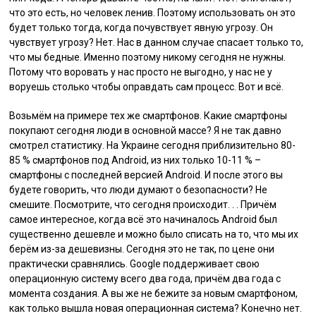
что это есть, но человек ленив. Поэтому использовать он это
будет только тогда, когда почувствует явную угрозу. Он
чувствует угрозу? Нет. Нас в данном случае спасает только то,
что мы бедные. Именно поэтому никому сегодня не нужны.
Потому что воровать у нас просто не выгодно, у нас не у
воруешь столько чтобы оправдать сам процесс. Вот и всё.
Возьмём на примере тех же смартфонов. Какие смартфоны
покупают сегодня люди в основной массе? Я не так давно
смотрел статистику. На Украине сегодня приблизительно 80-
85 % смартфонов под Android, из них только 10-11 % –
смартфоны с последней версией Android. И после этого вы
будете говорить, что люди думают о безопасности? Не
смешите. Посмотрите, что сегодня происходит. . . Причём
самое интересное, когда всё это начиналось Android был
существенно дешевле и можно было списать на то, что мы их
берём из-за дешевизны. Сегодня это не так, по цене они
практически сравнялись. Google поддерживает свою
операционную систему всего два года, причём два года с
момента создания. А вы же не бежите за новым смартфоном,
как только вышла новая операционная система? Конечно нет.