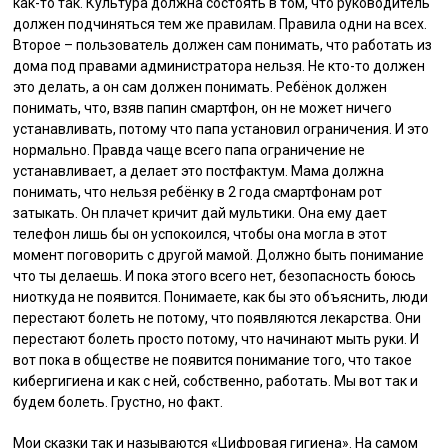
как-то так. Культура должна состоять в том, что руководитель
должен подчиняться тем же правилам. Правила одни на всех.
Второе – пользователь должен сам понимать, что работать из
дома под правами администратора нельзя. Не кто-то должен
это делать, а он сам должен понимать. Ребёнок должен
понимать, что, взяв папин смартфон, он не может ничего
устанавливать, потому что папа установил ограничения. И это
нормально. Правда чаще всего папа ограничение не
устанавливает, а делает это постфактум. Мама должна
понимать, что нельзя ребёнку в 2 года смартфонам рот
затыкать. Он плачет кричит дай мультики. Она ему дает
телефон лишь бы он успокоился, чтобы она могла в этот
момент поговорить с другой мамой. Должно быть понимание
что ты делаешь. И пока этого всего нет, безопасность боюсь
ниоткуда не появится. Понимаете, как бы это объяснить, люди
перестают болеть не потому, что появляются лекарства. Они
перестают болеть просто потому, что начинают мыть руки. И
вот пока в обществе не появится понимание того, что такое
кибергигиена и как с ней, собственно, работать. Мы вот так и
будем болеть. Грустно, но факт.
Мои сказки так и называются «Цифровая гигиена». На самом