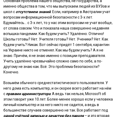
Основная проблема нашего общества, не государства, а
именно общества в том, что мы выпускаем людей из ВУЗов и
школ с
отсутствием знаний
. Если, например в Австралии учат
вопросам информационной безопасности с 3-х лет.
Вдумайтесь… с 3-х лет, то у нас этим вопросам не учат вообще,
от слова совсем. Что и показала наша совершенно недавняя
вспышка пандемии. Как будем учить? Удалённо. Отлично!
Школы готовы? Нет. Учителя готовы? Нет. Ученики? Нет. Как
будем учить? Никак. Вот сейчас придёт 1 сентября, карантин
на Украине никто не отменял. Как мы будем учить? А я не
знаю. Причём, я не знаю именно с позиции преподавателя.
Учить удалённо чрезвычайно сложно само по себе, а по-
другому не знаю как. Всё. Это проблема безопасности?
Конечно.
Возьмём обычного среднестатистического пользователя. У
него дома есть компьютер, и он скорее всего работает на нём
с
правами администратора
. А ведь так нельзя, Microsoft об
этом говорит уже 10 лет. Более-менее хорошо если у человека
личный компьютер и за него никто не садится, а ведь в
большинстве случаев совершенно не так. Все работают под
одной учётной записью и зачастую без пароля
– и это вторая