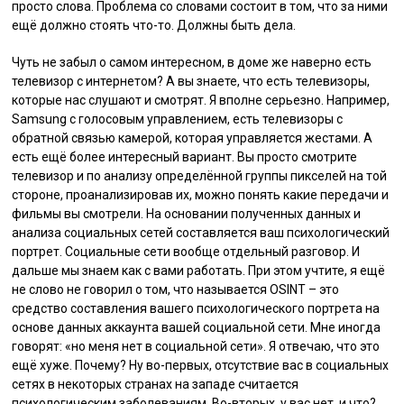
просто слова. Проблема со словами состоит в том, что за ними
ещё должно стоять что-то. Должны быть дела.
Чуть не забыл о самом интересном, в доме же наверно есть
телевизор с интернетом? А вы знаете, что есть телевизоры,
которые нас слушают и смотрят. Я вполне серьезно. Например,
Samsung с голосовым управлением, есть телевизоры с
обратной связью камерой, которая управляется жестами. А
есть ещё более интересный вариант. Вы просто смотрите
телевизор и по анализу определённой группы пикселей на той
стороне, проанализировав их, можно понять какие передачи и
фильмы вы смотрели. На основании полученных данных и
анализа социальных сетей составляется ваш психологический
портрет. Социальные сети вообще отдельный разговор. И
дальше мы знаем как с вами работать. При этом учтите, я ещё
не слово не говорил о том, что называется OSINT – это
средство составления вашего психологического портрета на
основе данных аккаунта вашей социальной сети. Мне иногда
говорят: «но меня нет в социальной сети». Я отвечаю, что это
ещё хуже. Почему? Ну во-первых, отсутствие вас в социальных
сетях в некоторых странах на западе считается
психологическим заболеваниям. Во-вторых, у вас нет, и что?