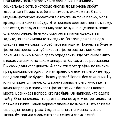
Появились новые угрозы? Без сомнения. Появились
социальные сети, в которых многие люди очень любят
хвастаться. Придать себе значимость скажем так. Стало
модным фотографироваться в отпуске на фоне пальм, моря,
крокодилов каких-нибудь. Это привело соответственно к тому,
что сегодня злоумышленнику уже не нужно оценивать ваше
благосостояние. Не нужно смотреть в какой одежде вы
ходите, на какой машине вы ездите. За вами даже не надо
следить, вы же сами про себя все напишите. Причём вы будете
фотографировать и публиковать фотографии с метками
локации. По ним можно сразу определить, где это было снято,
в каких условиях, на каком аппарате. Вы сами все рассказали.
Вы сами дали координаты. А если эти фотографии появились
предположим сегодня, то, как правило означает, что к вечеру
вас дома ещё не будет. Новая угроза? Новая, без сомнения. Ну
или попадается такое, когда жена заявляет, что муж едет в
командировку и присылает фотографии с бог знает какого
места. Возникает вопрос, кто где был? Он написал, что едет в
тайгу. Она написала, что едет на симпозиум. А встретились на
пляже в Египте. Такой вариант вполне возможен. Это вот вам
ещё одна новая угроза. Люди начинают описывать свою
жизнь буквально с момента рождения и своих детей