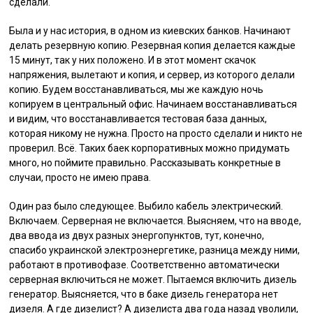
сделали.
Была и у нас история, в одном из киевских банков. Начинают
делать резервную копию. Резервная копия делается каждые
15 минут, так у них положено. И в этот момент скачок
напряжения, вылетают и копия, и сервер, из которого делали
копию. Будем восстанавливаться, мы же каждую ночь
копируем в центральный офис. Начинаем восстанавливаться
и видим, что восстанавливается тестовая база данных,
которая никому не нужна. Просто на просто сделали и никто не
проверил. Всё. Таких баек корпоративных можно придумать
много, но поймите правильно. Рассказывать конкретные в
случаи, просто не имею права.
Один раз было следующее. Выбило кабель электрический.
Включаем. Серверная не включается. Выясняем, что на вводе,
два ввода из двух разных энергопунктов, тут, конечно,
спасибо украинской электроэнергетике, разница между ними,
работают в противофазе. Соответственно автоматически
серверная включиться не может. Пытаемся включить дизель
генератор. Выясняется, что в баке дизель генератора нет
дизеля. А где дизелист? А дизелиста два года назад уволили,