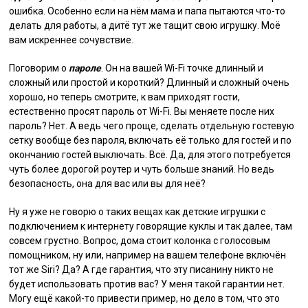
ошибка. Особенно если на нём мама и папа пытаются что-то
делать для работы, а дитё тут же тащит свою игрушку. Моё
вам искреннее сочувствие.
Поговорим о
пароле
. Он на вашей Wi-Fi точке длинный и
сложный или простой и короткий? Длинный и сложный очень
хорошо, но теперь смотрите, к вам приходят гости,
естественно просят пароль от Wi-Fi. Вы меняете после них
пароль? Нет. А ведь чего проще, сделать отдельную гостевую
сетку вообще без пароля, включать её только для гостей и по
окончанию гостей выключать. Всё. Да, для этого потребуется
чуть более дорогой роутер и чуть больше знаний. Но ведь
безопасность, она для вас или вы для неё?
Ну я уже не говорю о таких вещах как детские игрушки с
подключением к интернету говорящие куклы и так далее, там
совсем грустно. Вопрос, дома стоит колонка с голосовым
помощником, ну или, например на вашем телефоне включён
тот же Siri? Да? А где гарантия, что эту писанину никто не
будет использовать против вас? У меня такой гарантии нет.
Могу ещё какой-то привести пример, но дело в том, что это