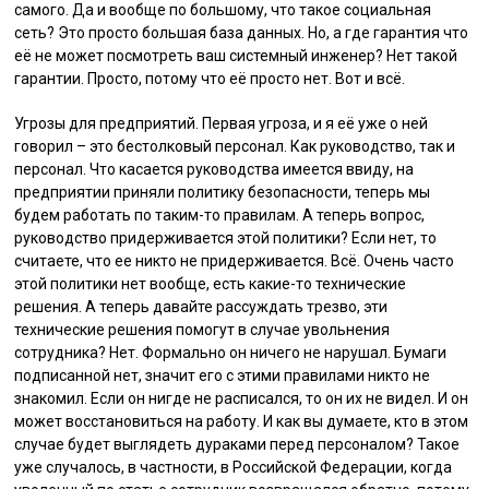
самого. Да и вообще по большому, что такое социальная
сеть? Это просто большая база данных. Но, а где гарантия что
её не может посмотреть ваш системный инженер? Нет такой
гарантии. Просто, потому что её просто нет. Вот и всё.
Угрозы для предприятий. Первая угроза, и я её уже о ней
говорил – это бестолковый персонал. Как руководство, так и
персонал. Что касается руководства имеется ввиду, на
предприятии приняли политику безопасности, теперь мы
будем работать по таким-то правилам. А теперь вопрос,
руководство придерживается этой политики? Если нет, то
считаете, что ее никто не придерживается. Всё. Очень часто
этой политики нет вообще, есть какие-то технические
решения. А теперь давайте рассуждать трезво, эти
технические решения помогут в случае увольнения
сотрудника? Нет. Формально он ничего не нарушал. Бумаги
подписанной нет, значит его с этими правилами никто не
знакомил. Если он нигде не расписался, то он их не видел. И он
может восстановиться на работу. И как вы думаете, кто в этом
случае будет выглядеть дураками перед персоналом? Такое
уже случалось, в частности, в Российской Федерации, когда