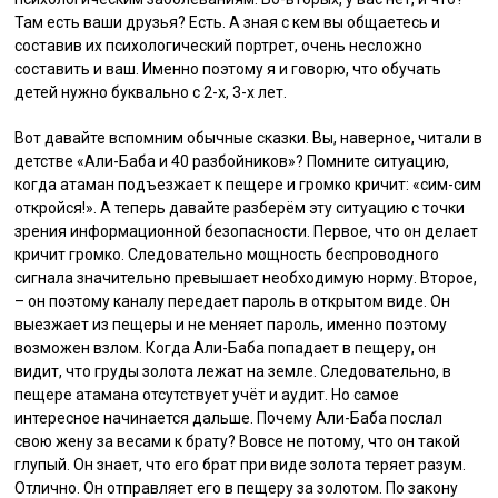
Там есть ваши друзья? Есть. А зная с кем вы общаетесь и
составив их психологический портрет, очень несложно
составить и ваш. Именно поэтому я и говорю, что обучать
детей нужно буквально с 2-х, 3-х лет.
Вот давайте вспомним обычные сказки. Вы, наверное, читали в
детстве «Али-Баба и 40 разбойников»? Помните ситуацию,
когда атаман подъезжает к пещере и громко кричит: «сим-сим
откройся!». А теперь давайте разберём эту ситуацию с точки
зрения информационной безопасности. Первое, что он делает
кричит громко. Следовательно мощность беспроводного
сигнала значительно превышает необходимую норму. Второе,
– он поэтому каналу передает пароль в открытом виде. Он
выезжает из пещеры и не меняет пароль, именно поэтому
возможен взлом. Когда Али-Баба попадает в пещеру, он
видит, что груды золота лежат на земле. Следовательно, в
пещере атамана отсутствует учёт и аудит. Но самое
интересное начинается дальше. Почему Али-Баба послал
свою жену за весами к брату? Вовсе не потому, что он такой
глупый. Он знает, что его брат при виде золота теряет разум.
Отлично. Он отправляет его в пещеру за золотом. По закону