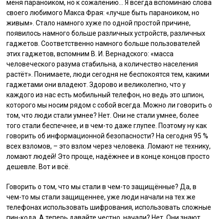
меня параноиком, но к сожалению… Я всегда вспоминаю слова
своего любимого Макса Фрая: «лучше быть параноиком, но
живым». Стало намного хуже по одной простой причине,
появилось намного больше различных устройств, различных
гаджетов. Соответственно намного больше пользователей
этих гаджетов, вспомним В. И. Вернадского: «масса
человеческого разума стабильна, а количество населения
растёт». Понимаете, люди сегодня не беспокоятся тем, какими
гаджетами они владеют. Здорово и великолепно, что у
каждого из нас есть мобильный телефон, но ведь это шпион,
которого мы носим рядом с собой всегда. Можно ли говорить о
том, что люди стали умнее? Нет. Они не стали умнее, более
того стали беспечнее, и в чем-то даже глупее. Поэтому ну как
говорить об информационной безопасности? На сегодня 95 %
всех взломов, – это взлом через человека. Ломают не технику,
ломают людей! Это проще, надёжнее и в конце концов просто
дешевле. Вот и всё.
Говорить о том, что мы стали в чем-то защищённые? Да, в
чем-то мы стали защищеннее, уже люди начали на тех же
телефонах использовать шифрования, использовать сложные
пин-кода. А теперь давайте честно, начали? Нет. Они знают,