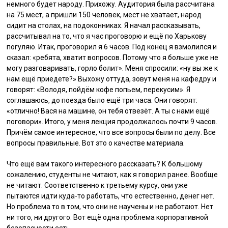
немного будет народу. Прихожу. Аудитория была рассчитана
на 75 мест, а пришли 150 человек, мест не хватает, народ
сидит на столах, на подоконниках. Я начал рассказывать,
рассчитывал на то, что я час проговорю и ещё по Харькову
погуляю. Итак, проговорил я 6 часов. Под конец я взмолился и
сказал: «ребята, хватит вопросов. Потому что я больше уже не
могу разговаривать, горло болит». Меня спросили: «ну вы же к
нам ещё приедете?» Выхожу оттуда, зовут меня на кафедру и
говорят: «Володя, пойдём кофе попьем, перекусим». Я
соглашаюсь, до поезда было ещё три часа. Они говорят:
«отлично! Вася на машине, он тебя отвезёт. А ты с нами ещё
поговори». Итого, у меня лекция продолжалось почти 9 часов.
Причём самое интересное, что все вопросы были по делу. Все
вопросы правильные. Вот это о качестве материала.
Что ещё вам такого интересного рассказать? К большому
сожалению, студенты не читают, как я говорил ранее. Вообще
не читают. Соответственно к третьему курсу, они уже
пытаются идти куда-то работать, что естественно, денег нет.
Но проблема то в том, что они не научены и не работают. Нет
ни того, ни другого. Вот ещё одна проблема корпоративной
безопасности есть.