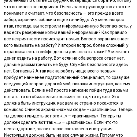
уволенный по статье сотрудник возвращался обратно, потому
что он ничего не подписал. Очень часто руководство этого не
понимает и считает, что безопасность — это прежде всего
забор, охранник, собаки и ещё кто-нибудь. А у меня вопрос:
итак, господа, вы построили информационную безопасность, у
вас есть резервные копии вашей информации? Как правило
все неприятности происходят ночью. Вопрос, охранник знает
кого вызывать на работу? И второй вопрос, более сложный: у
охранника есть в сейфе деньги для оплаты такси? У меня нет
денег ездить на работу. Вот если на оба вопроса ответ нет,
дальше рассматривать не буду. Службы безопасности здесь
нет. Согласны? А так как на работу чаще всего первым
прибудет наименее подготовленный специалист, то сразу же
следующий вопрос: дорогой мой, покажи инструкцию, как ему
действовать. Если в ней просто написано пойди туда возьми
вот это, то он обязательно возьмёт не то, что нужно. Это
должна быть инструкция, как вам не странно покажется, в
комиксах. Снимок экрана «нажми сюда» –«распишись». Теперь
ты должен увидеть вот это «…» – «распишись». Теперь ты
должен сделать вот так «…» – «распишись». Если что-то
нестандартное, значит плохо составлена инструкция.
Инструкция должна быть на все случаи жизни. Потому что